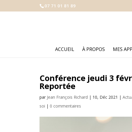
07 71 01 81 89
ACCUEIL
À PROPOS
MES AP
Conférence jeudi 3 févri
Reportée
par
Jean François Richard
|
10, Déc 2021
|
Actu
soi
|
0 commentaires