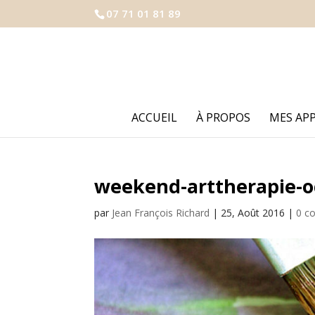
07 71 01 81 89
ACCUEIL
À PROPOS
MES AP
weekend-arttherapie-o
par
Jean François Richard
|
25, Août 2016
|
0 c