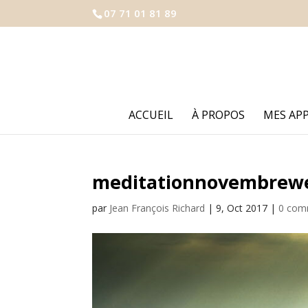
07 71 01 81 89
ACCUEIL
À PROPOS
MES AP
meditationnovembrew
par
Jean François Richard
|
9, Oct 2017
|
0 com