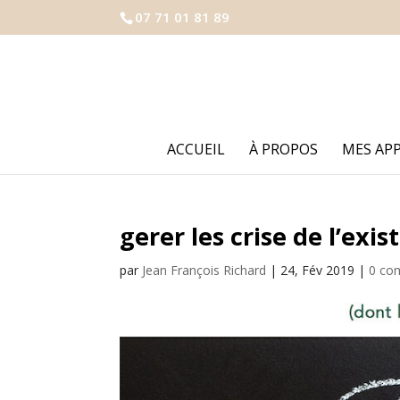
07 71 01 81 89
ACCUEIL
À PROPOS
MES AP
gerer les crise de l’exis
par
Jean François Richard
|
24, Fév 2019
|
0 co