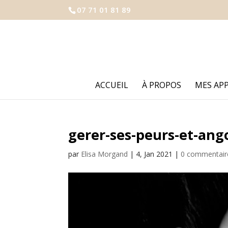
07 71 01 81 89
ACCUEIL
À PROPOS
MES AP
gerer-ses-peurs-et-ang
par
Elisa Morgand
|
4, Jan 2021
|
0 commentair