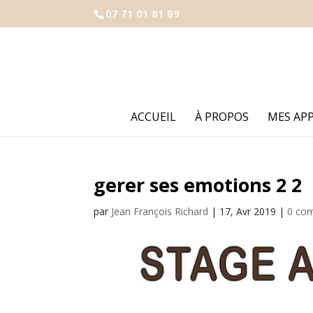
07 71 01 81 89
ACCUEIL
À PROPOS
MES AP
gerer ses emotions 2 2
par
Jean François Richard
|
17, Avr 2019
|
0 co