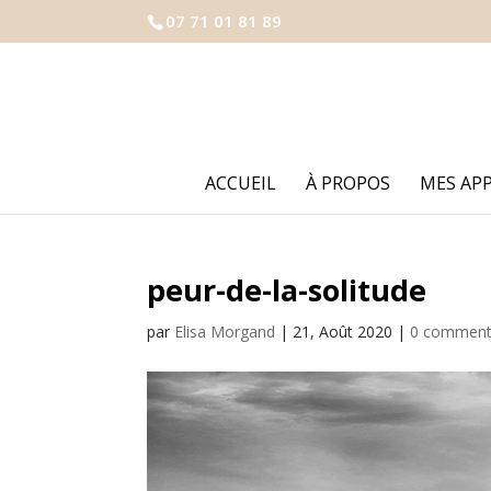
07 71 01 81 89
ACCUEIL
À PROPOS
MES AP
peur-de-la-solitude
par
Elisa Morgand
|
21, Août 2020
|
0 comment